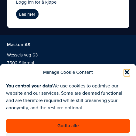
Logg inn for å kjøpe
Les mer
Maskon AS
Wessels veg 63
7502 Stjørdal
Manage Cookie Consent
You control your data
We use cookies to optimise our
748 03 040
website and our services. Some are deemed functional
and are therefore required while still preserving your
Produkter
anonymity, and the rest are optional.
Om oss
Kontakt
Godta alle
Aktuelt