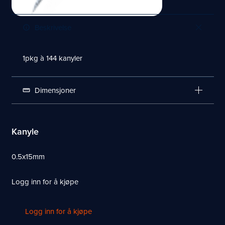
Beskrivelse
info_outline
1pkg à 144 kanyler
Dimensjoner
straighten
Kanyle
0.5x15mm
Logg inn for å kjøpe
Logg inn for å kjøpe