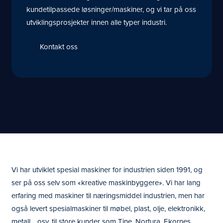
kundetilpassede løsninger/maskiner, og vi tar på oss
utviklingsprosjekter innen alle typer industri.
Kontakt oss
Vi har utviklet spesial maskiner for industrien siden 1991, og
ser på oss selv som «kreative maskinbyggere». Vi har lang
erfaring med maskiner til næringsmiddel industrien, men har
også levert spesialmaskiner til møbel, plast, olje, elektronikk,
metall… osv. til store kunder som Tine, Nortura, Ekornes,