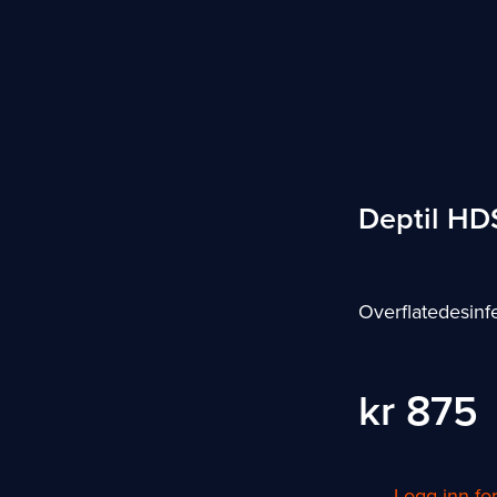
Deptil HD
Overflatedesinf
kr 875
Logg inn fo