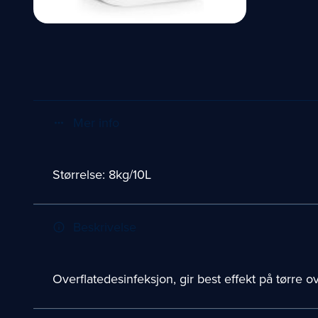
Mer info
more_horiz
Størrelse:
8kg/10L
Beskrivelse
info_outline
Overflatedesinfeksjon, gir best effekt på tørre ov