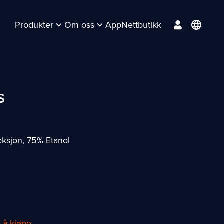
Produkter
Om oss
App
Nettbutikk
language
S
eksjon, 75% Etanol
r å kjøpe