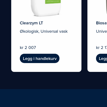
Clearzym LT
Biosa
Økologisk, Universal vask
Unive
kr
2 007
kr
2 1
Legg i handlekurv
Legg