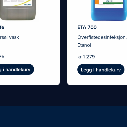
fe
ETA 700
rsal vask
Overflatedesinfeksjon
Etanol
76
kr
1 279
 i handlekurv
Legg i handlekurv