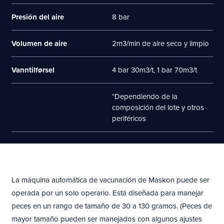
Presión del aire
8 bar
Volumen de aire
2m3/min de aire seco y limpio
Vanntilførsel
4 bar 30m3/t, 1 bar 70m3/t
*Dependiendo de la
composición del lote y otros
periféricos
La máquina automática de vacunación de Maskon puede ser
operada por un solo operario. Está diseñada para manejar
peces en un rango de tamaño de 30 a 130 gramos. (Peces de
mayor tamaño pueden ser manejados con algunos ajustes