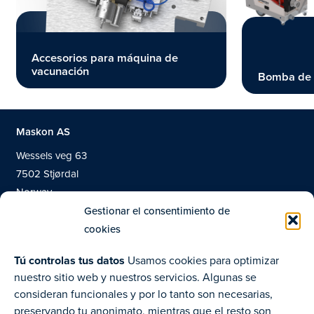
Accesorios para máquina de
vacunación
Bomba de 
Maskon AS
Wessels veg 63
7502 Stjørdal
Norway
Gestionar el consentimiento de
cookies
+47 748 03 040
Tú controlas tus datos
Usamos cookies para optimizar
nuestro sitio web y nuestros servicios. Algunas se
Productos
consideran funcionales y por lo tanto son necesarias,
Sobre nosotros
preservando tu anonimato, mientras que el resto son